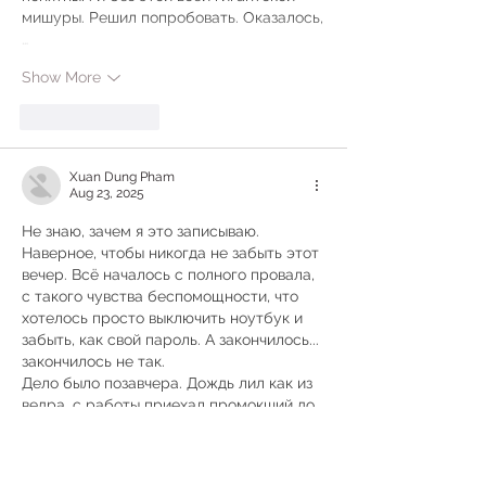
мишуры. Решил попробовать. Оказалось,
…
Show More
Like
Reply
Xuan Dung Pham
Aug 23, 2025
Не знаю, зачем я это записываю. 
Наверное, чтобы никогда не забыть этот 
вечер. Всё началось с полного провала, 
с такого чувства беспомощности, что 
хотелось просто выключить ноутбук и 
забыть, как свой пароль. А закончилось... 
закончилось не так.
Дело было позавчера. Дождь лил как из 
ведра, с работы приехал промокший до 
нитки и злой как чёрт. Отменили 
премию, на которую мы с женой уже 
планы построили — небольшой ремонт 